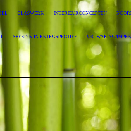
EEL
GLASWERK
INTERIEURCONCEPTEN
NOOR
FT
SEESINK IN RETROSPECTIEF
VRIJWARING/IMPR