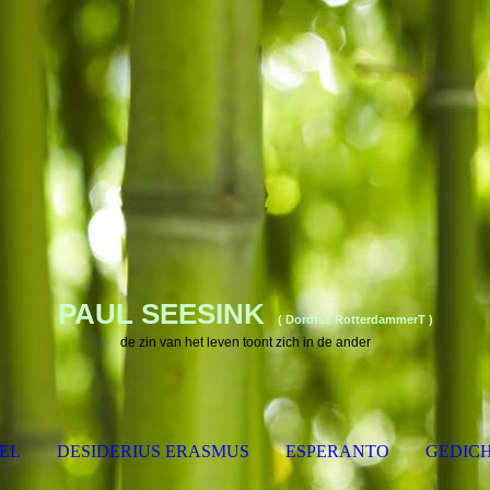
PAUL SEESINK
( Dordtse RotterdammerT )
de zin van het leven toont zich in de ander
EL
DESIDERIUS ERASMUS
ESPERANTO
GEDIC