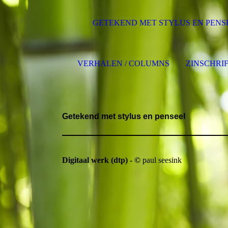
GETEKEND MET STYLUS EN PENS
VERHALEN / COLUMNS
ZINSCHRI
Getekend met stylus en penseel
Digitaal werk (dtp) - ©
paul seesink