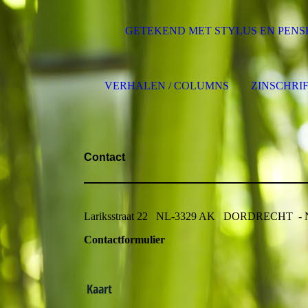
GETEKEND MET STYLUS EN PENS
VERHALEN / COLUMNS
ZINSCHRI
Contact
Lariksstraat 22 NL-3329 AK DORDRECHT - Nede
Contactformulier
Kaart