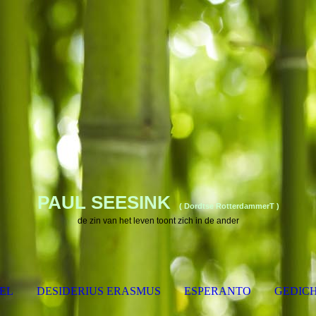
PAUL SEESINK
( Dordtse RotterdammerT )
de zin van het leven toont zich in de ander
EL
DESIDERIUS ERASMUS
ESPERANTO
GEDIC