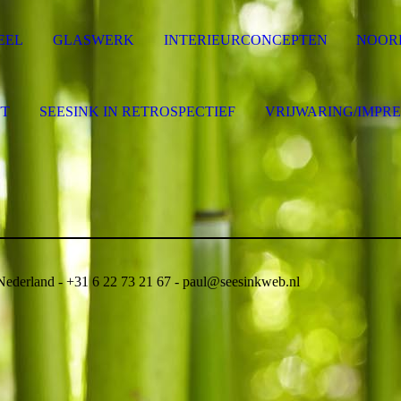
EEL
GLASWERK
INTERIEURCONCEPTEN
NOOR
FT
SEESINK IN RETROSPECTIEF
VRIJWARING/IMPR
rland - +31 6 22 73 21 67 - paul@seesinkweb.nl